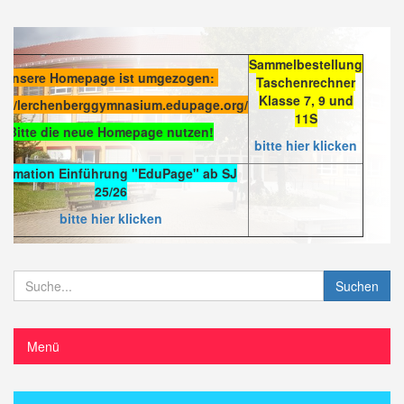
Sammelbestellung
Unsere Homepage ist umgezogen:
Taschenrechner
Klasse 7, 9 und
s://lerchenberggymnasium.edupage.org/
11S
Bitte die neue Homepage nutzen!
bitte hier klicken
formation Einführung "EduPage" ab SJ
25/26
bitte hier klicken
Suchen
Menü