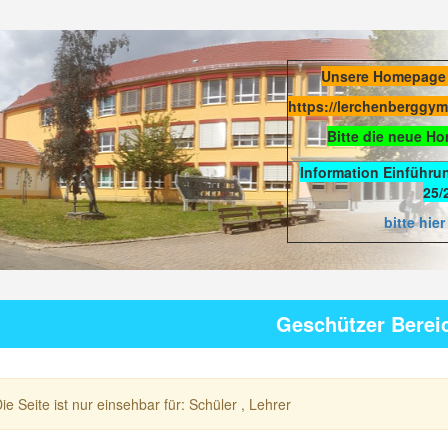
Unsere Homepage
https://lerchenberggy
Bitte die neue H
Information Einführu
25/
bitte hier
Geschützer Berei
ie Seite ist nur einsehbar für: Schüler , Lehrer