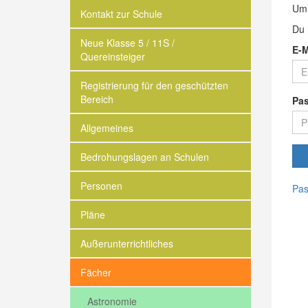
Um 
Kontakt zur Schule
Du 
Neue Klasse 5 / 11S /
E-M
Quereinsteiger
Registrierung für den geschützten
Bereich
Pa
Allgemeines
Bedrohungslagen an Schulen
Personen
Pas
Pläne
Außerunterrichtliches
Fächer
Astronomie