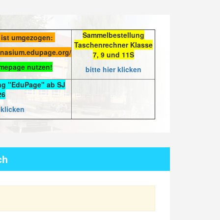
Sammelbestellung
 ist umgezogen:
Taschenrechner Klasse
mnasium.edupage.org/
7, 9 und 11S
omepage nutzen!
bitte hier klicken
ng "EduPage" ab SJ
26
 klicken
ch