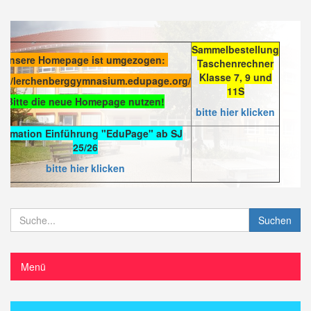
Sammelbestellung
Unsere Homepage ist umgezogen:
Taschenrechner
Klasse 7, 9 und
s://lerchenberggymnasium.edupage.org/
11S
Bitte die neue Homepage nutzen!
bitte hier klicken
formation Einführung "EduPage" ab SJ
25/26
bitte hier klicken
Suchen
Menü