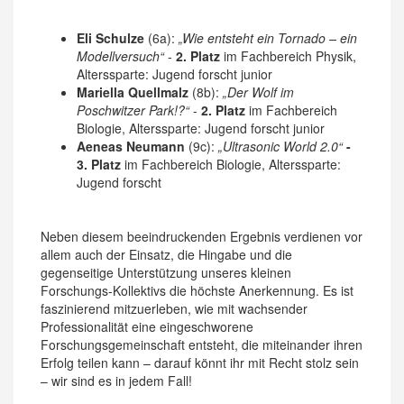
Eli Schulze
(6a):
„Wie entsteht ein Tornado – ein
Modellversuch“
-
2. Platz
im Fachbereich Physik,
Alterssparte: Jugend forscht junior
Mariella Quellmalz
(8b):
„Der Wolf im
Poschwitzer Park!?“
-
2. Platz
im Fachbereich
Biologie, Alterssparte: Jugend forscht junior
Aeneas Neumann
(9c):
„Ultrasonic World 2.0“
-
3. Platz
im Fachbereich Biologie, Alterssparte:
Jugend forscht
Neben diesem beeindruckenden Ergebnis verdienen vor
allem auch der Einsatz, die Hingabe und die
gegenseitige Unterstützung unseres kleinen
Forschungs-Kollektivs die höchste Anerkennung. Es ist
faszinierend mitzuerleben, wie mit wachsender
Professionalität eine eingeschworene
Forschungsgemeinschaft entsteht, die miteinander ihren
Erfolg teilen kann – darauf könnt ihr mit Recht stolz sein
– wir sind es in jedem Fall!