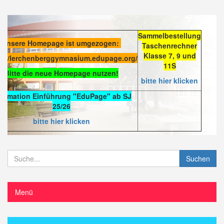
Sammelbestellung
Unsere Homepage ist umgezogen:
Taschenrechner
Klasse 7, 9 und
s://lerchenberggymnasium.edupage.org/
11S
Bitte die neue Homepage nutzen!
bitte hier klicken
formation Einführung "EduPage" ab SJ
25/26
bitte hier klicken
Suchen
Menü