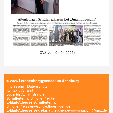
(OVZ vom 04.04.2025)
© 2026 Lerchenberggymnasium Altenburg
Impressum
Datenschutz
Kontakt / Anfahrt
Login für Administratoren
Schulleiterin:
Simone Preißler
E-Mail-Adresse Schulleiterin:
Simone.Preissler@schule.thueringen.de
E-Mail-Adresse Sekretariat:
lerchenberggymnasium@gmx.de