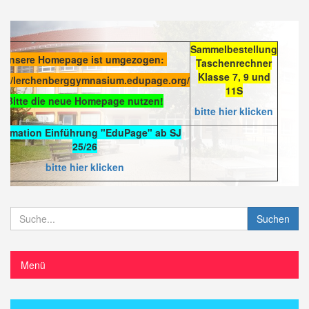
Sammelbestellung
Unsere Homepage ist umgezogen:
Taschenrechner
Klasse 7, 9 und
s://lerchenberggymnasium.edupage.org/
11S
Bitte die neue Homepage nutzen!
bitte hier klicken
formation Einführung "EduPage" ab SJ
25/26
bitte hier klicken
Suchen
Menü