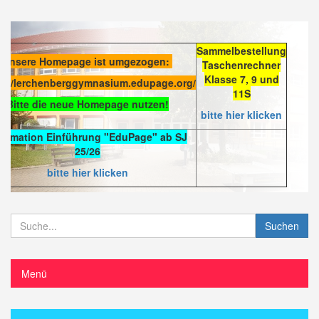
Sammelbestellung
Unsere Homepage ist umgezogen:
Taschenrechner
Klasse 7, 9 und
s://lerchenberggymnasium.edupage.org/
11S
Bitte die neue Homepage nutzen!
bitte hier klicken
formation Einführung "EduPage" ab SJ
25/26
bitte hier klicken
Suchen
Menü