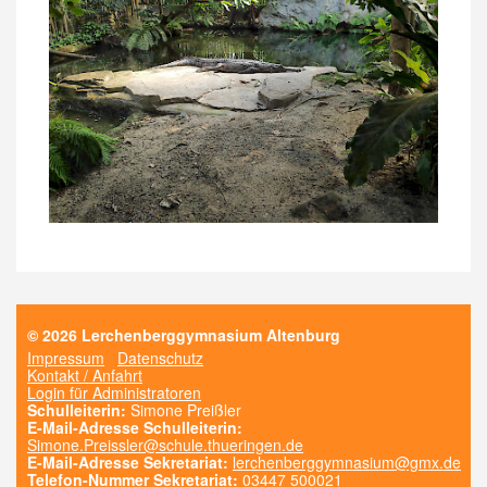
© 2026 Lerchenberggymnasium Altenburg
Impressum
Datenschutz
Kontakt / Anfahrt
Login für Administratoren
Schulleiterin:
Simone Preißler
E-Mail-Adresse Schulleiterin:
Simone.Preissler@schule.thueringen.de
E-Mail-Adresse Sekretariat:
lerchenberggymnasium@gmx.de
Telefon-Nummer Sekretariat:
03447 500021