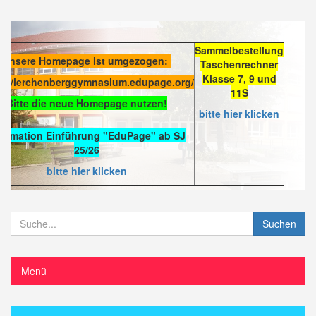
Sammelbestellung
Unsere Homepage ist umgezogen:
Taschenrechner
Klasse 7, 9 und
s://lerchenberggymnasium.edupage.org/
11S
Bitte die neue Homepage nutzen!
bitte hier klicken
formation Einführung "EduPage" ab SJ
25/26
bitte hier klicken
Suchen
Menü