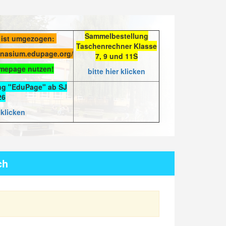
Sammelbestellung
 ist umgezogen:
Taschenrechner Klasse
mnasium.edupage.org/
7, 9 und 11S
omepage nutzen!
bitte hier klicken
ng "EduPage" ab SJ
26
 klicken
ch