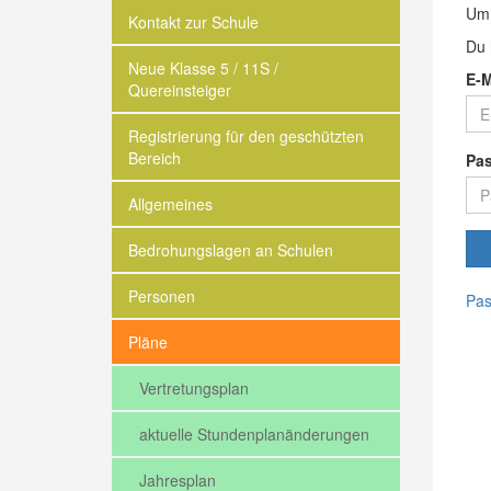
Um 
Kontakt zur Schule
Du 
Neue Klasse 5 / 11S /
E-M
Quereinsteiger
Registrierung für den geschützten
Bereich
Pa
Allgemeines
Bedrohungslagen an Schulen
Personen
Pas
Pläne
Vertretungsplan
aktuelle Stundenplanänderungen
Jahresplan