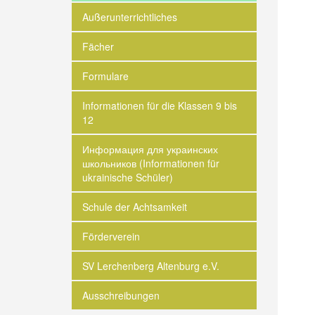
Außerunterrichtliches
Fächer
Formulare
Informationen für die Klassen 9 bis
12
Информация для украинских
школьников (Informationen für
ukrainische Schüler)
Schule der Achtsamkeit
Förderverein
SV Lerchenberg Altenburg e.V.
Ausschreibungen