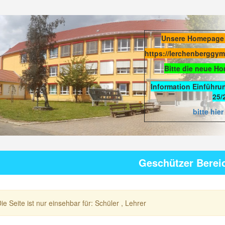
Unsere Homepage
https://lerchenberggy
Bitte die neue H
Information Einführu
25/
bitte hier
Geschützer Berei
ie Seite ist nur einsehbar für: Schüler , Lehrer