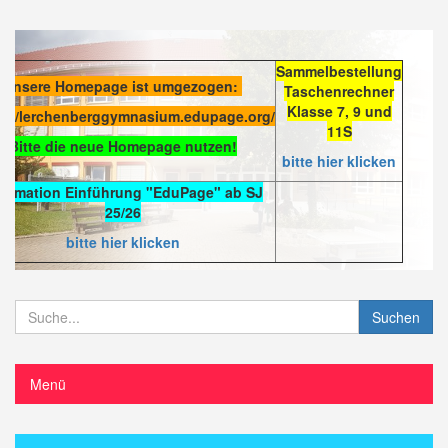
Sammelbestellung
Unsere Homepage ist umgezogen:
Taschenrechner
Klasse 7, 9 und
s://lerchenberggymnasium.edupage.org/
11S
Bitte die neue Homepage nutzen!
bitte hier klicken
formation Einführung "EduPage" ab SJ
25/26
bitte hier klicken
Suchen
Menü