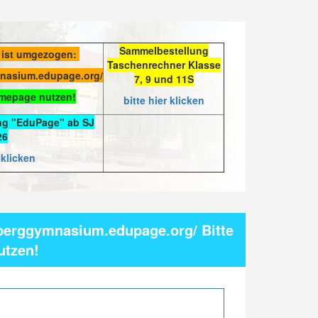
Sammelbestellung
 ist umgezogen:
Taschenrechner Klasse
mnasium.edupage.org/
7, 9 und 11S
omepage nutzen!
bitte hier klicken
ng "EduPage" ab SJ
26
 klicken
berggymnasium.edupage.org/ Bitte
utzen!