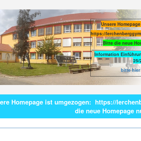
Unsere Homepage
https://lerchenberggy
Bitte die neue H
Information Einführu
25/
bitte hier
ere Homepage ist umgezogen: https://lerchen
die neue Homepage n