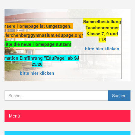
Sammelbestellung
Unsere Homepage ist umgezogen:
Taschenrechner
Klasse 7, 9 und
s://lerchenberggymnasium.edupage.org/
11S
Bitte die neue Homepage nutzen!
bitte hier klicken
formation Einführung "EduPage" ab SJ
25/26
bitte hier klicken
Suchen
Menü