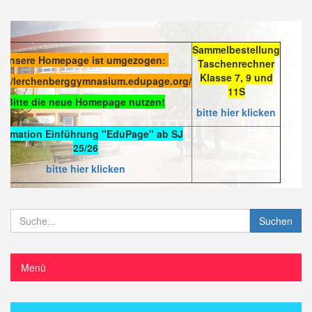
Sammelbestellung
Unsere Homepage ist umgezogen:
Taschenrechner
Klasse 7, 9 und
s://lerchenberggymnasium.edupage.org/
11S
Bitte die neue Homepage nutzen!
bitte hier klicken
formation Einführung "EduPage" ab SJ
25/26
bitte hier klicken
Suchen
Menü