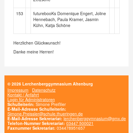
153
futurebooKs Domenique Engert, Joline
Hennebach, Paula Kramer, Jasmin
Kühn, Katja Schöne
Herzlichen Glückwunsch!
Danke meine Herren!
© 2026 Lerchenberggymnasium Altenburg
Impressum
Datenschutz
Kontakt / Anfahrt
Login für Administratoren
Schulleiterin:
Simone Preißler
E-Mail-Adresse Schulleiterin:
Simone.Preissler@schule.thueringen.de
E-Mail-Adresse Sekretariat:
lerchenberggymnasium@gmx.de
Telefon-Nummer Sekretariat:
03447 500021
Faxnummer Sekretariat:
034478951657