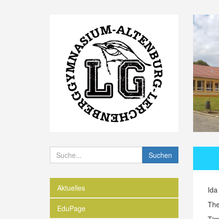
Suchen
Aktuelles
Ida
The
EduPage