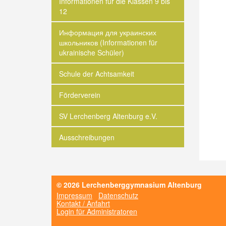
Informationen für die Klassen 9 bis
12
Информация для украинских
школьников (Informationen für
ukrainische Schüler)
Schule der Achtsamkeit
Förderverein
SV Lerchenberg Altenburg e.V.
Ausschreibungen
© 2026 Lerchenberggymnasium Altenburg
Impressum
Datenschutz
Kontakt / Anfahrt
Login für Administratoren