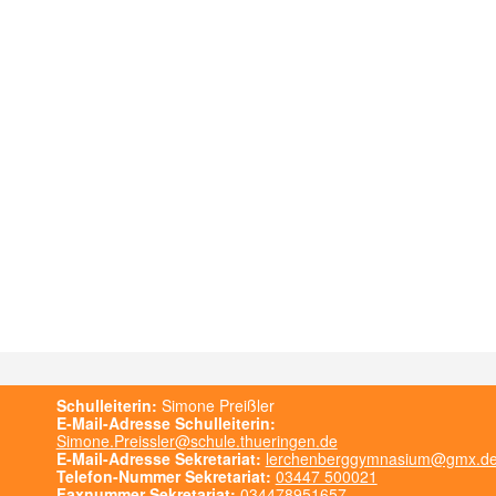
Schulleiterin:
Simone Preißler
E-Mail-Adresse Schulleiterin:
Simone.Preissler@schule.thueringen.de
E-Mail-Adresse Sekretariat:
lerchenberggymnasium@gmx.d
Telefon-Nummer Sekretariat:
03447 500021
Faxnummer Sekretariat:
034478951657