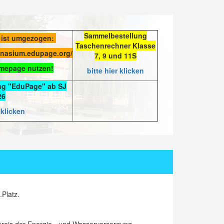
Sammelbestellung
 ist umgezogen:
Taschenrechner Klasse
mnasium.edupage.org/
7, 9 und 11S
omepage nutzen!
bitte hier klicken
ng "EduPage" ab SJ
26
 klicken
Platz.