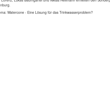
 Lorenz, Lukas Baumgärtel und Niklas Heilmann erhielten den Sonder
enburg.
ma: Watercone - Eine Lösung für das Trinkwasserproblem?