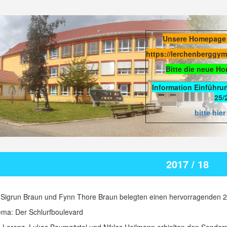
Unsere Homepage
https://lerchenberggy
Bitte die neue H
Information Einführu
25/
bitte hier
2017 / 18
 Sigrun Braun und Fynn Thore Braun belegten einen hervorragenden 2.
ma: Der Schlurfboulevard