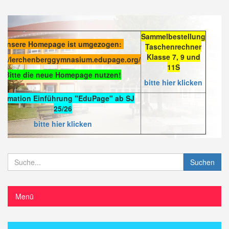
Sammelbestellung
Unsere Homepage ist umgezogen:
Taschenrechner
Klasse 7, 9 und
s://lerchenberggymnasium.edupage.org/
11S
Bitte die neue Homepage nutzen!
bitte hier klicken
formation Einführung "EduPage" ab SJ
25/26
bitte hier klicken
Suchen
Menü