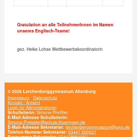
Gratulation an alle TeilnehmerInnen im Namen
unseres Englisch-Teams!
gez. Heike Lohse Wettbewerbskoordinatorin
© 2026 Lerchenberggymnasium Altenburg
Impressum
Datenschutz
Kontakt / Anfahrt
Login für Administratoren
Schulleiterin:
Simone Preißler
E-Mail-Adresse Schulleiterin:
Simone.Preissler@schule.thueringen.de
E-Mail-Adresse Sekretariat:
lerchenberggymnasium@gmx.de
Telefon-Nummer Sekretariat:
03447 500021
Faxnummer Sekretariat:
034478951657