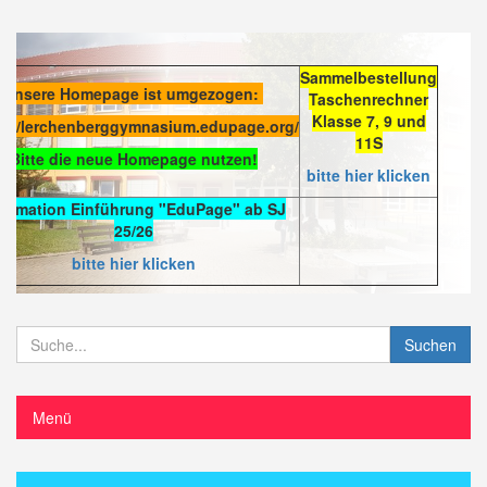
Sammelbestellung
Unsere Homepage ist umgezogen:
Taschenrechner
Klasse 7, 9 und
s://lerchenberggymnasium.edupage.org/
11S
Bitte die neue Homepage nutzen!
bitte hier klicken
formation Einführung "EduPage" ab SJ
25/26
bitte hier klicken
Suchen
Menü