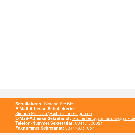
Schulleiterin:
Simone Preißler
E-Mail-Adresse Schulleiterin:
Simone.Preissler@schule.thueringen.de
E-Mail-Adresse Sekretariat:
lerchenberggymnasium@gmx.d
Telefon-Nummer Sekretariat:
03447 500021
Faxnummer Sekretariat:
034478951657