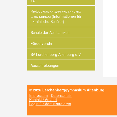
12
Информация для украинских
школьников (Informationen für
ukrainische Schüler)
Schule der Achtsamkeit
Förderverein
SV Lerchenberg Altenburg e.V.
Ausschreibungen
© 2026 Lerchenberggymnasium Altenburg
Impressum
Datenschutz
Kontakt / Anfahrt
Login für Administratoren