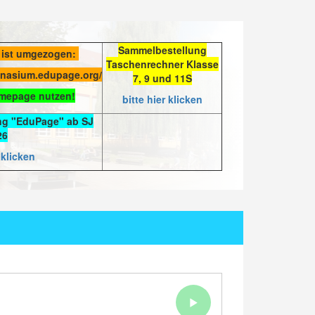
Sammelbestellung
 ist umgezogen:
Taschenrechner Klasse
mnasium.edupage.org/
7, 9 und 11S
omepage nutzen!
bitte hier klicken
ng "EduPage" ab SJ
26
 klicken