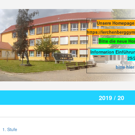
Unsere Homepage
https://lerchenberggy
Bitte die neue H
Information Einführu
25/
bitte hier
2019 / 20
1. Stufe